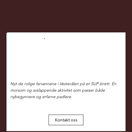
Lei et paddleboard
Nyt de rolige farvannene i Vesterålen på et SUP-brett. En
morsom og avslappende aktivitet som passer både
nybegynnere og erfarne padlere.
Pris 450,- for en dag med flytevest.
Kontakt oss