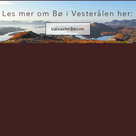
Les mer om Bø i Vesterålen her:
bøivesterålen.no