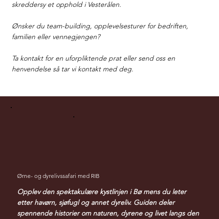
skreddersy et opphold i Vesterålen.
Ønsker du team-building, opplevelsesturer for bedriften,
familien eller vennegjengen?
Ta kontakt for en uforpliktende prat eller send oss en
henvendelse så tar vi kontakt med deg.
Ørne- og dyrelivssafari med RIB
Opplev den spektakulære kystlinjen i Bø mens du leter
etter havørn, sjøfugl og annet dyreliv. Guiden deler
spennende historier om naturen, dyrene og livet langs den